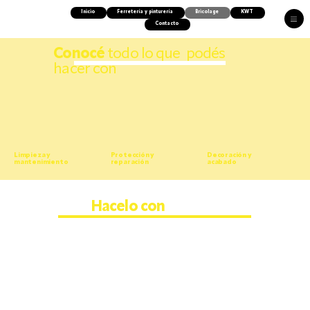
Inicio
Ferretería y pinturería
Bricolage
KWT
Contacto
Conocé
todo lo que podés
hacer con
Limpieza y
Protección y
Decoración y
mantenimiento
reparación
acabado
Hacelo con