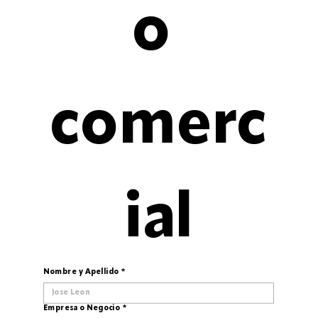
o 
comerc
ial
Nombre y Apellido
*
Empresa o Negocio
*