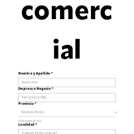
comerc
ial
Nombre y Apellido
*
Empresa o Negocio
*
Provincia
*
Seleccionar una
Localidad
*