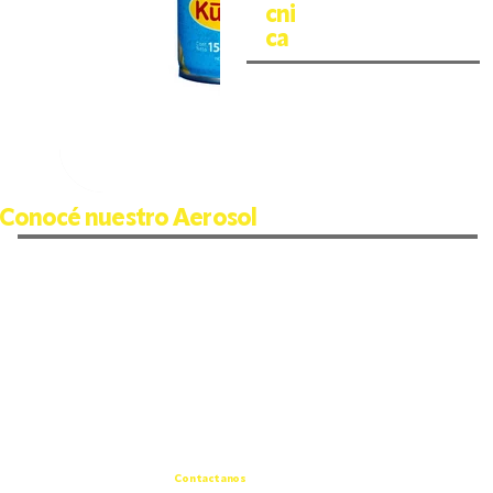
cni
ca
Conocé nuestro Aerosol
Contactanos